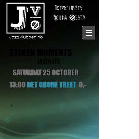
Jazzklubben
V
olda
Ø
rsta
STOLEN MOMENTS
JAZZCAFE
SATURDAY 25 OCTOBER
13:00
DET GRØNE TREET
0,-
.
.