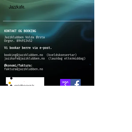
J
azzkafe.
KONTAKT OG BOOKING
Jazzklubben Volda Ørsta
Orgnr. 894913452
Vi bookar berre via e-post.
booking@jazzklubben.no (kveldskonsertar)
jazzkafe@jazzklubben.no
(laurdag ettermiddag)
Økonomi/faktura:
faktura@jazzklubben.no
@2024Jazzklubben