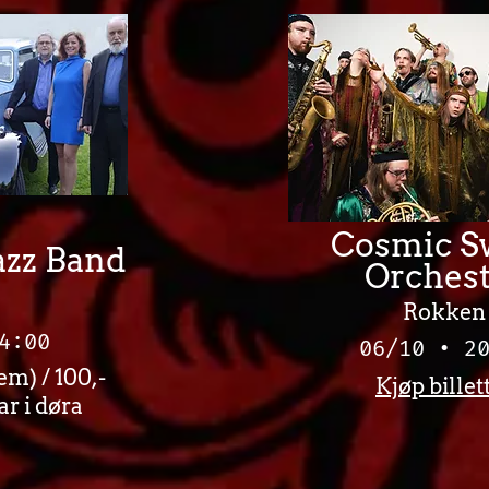
Cosmic S
azz Band
Orchest
Rokken
4:00
06/10 • 2
em) / 100,-
Kjøp billet
ar i døra