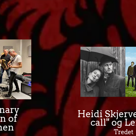
inary
Heidi Skjerve
n of
call" og Le
men
Tredet