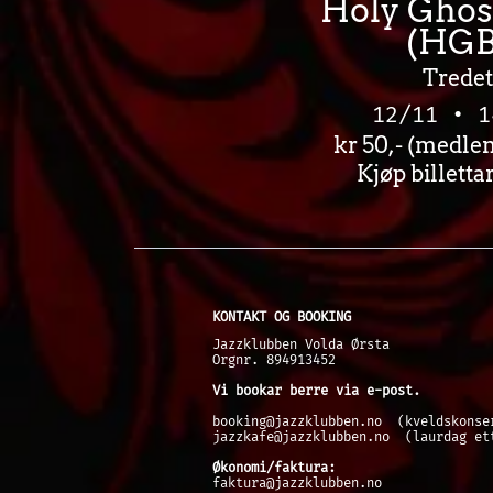
Holy Ghos
(HGB
Tredet
12/11 • 1
kr 50,- (medlem
Kjøp billettar
KONTAKT OG BOOKING
Jazzklubben Volda Ørsta
Orgnr. 894913452
Vi bookar berre via e-post.
booking@jazzklubben.no (kveldskonse
jazzkafe@jazzklubben.no
(laurdag ett
Økonomi/faktura:
faktura@jazzklubben.no