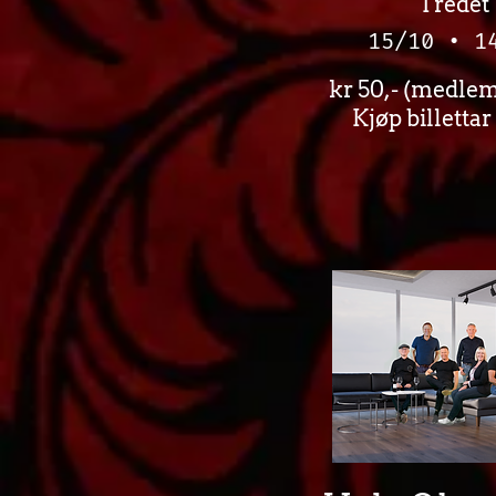
Tredet
15/10 • 1
kr 50,- (medlem)
Kjøp billettar