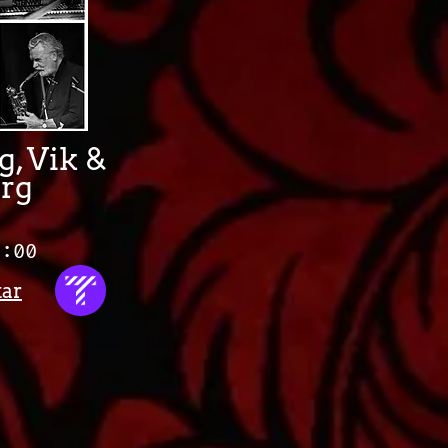
g, Vik &
erg
0:00
tar