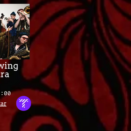
wing
ra
0:00
tar