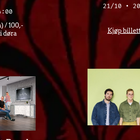
21/10 • 2
4:00
 / 100,-
Kjøp billet
 i døra