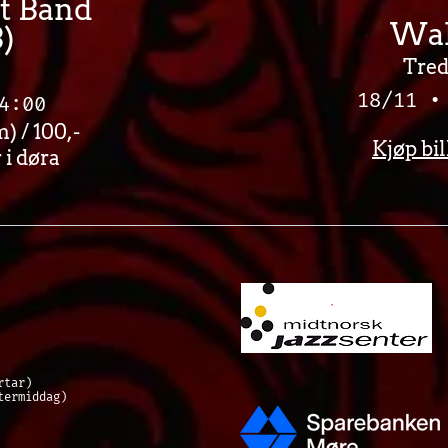
t Band
Wa
)
Tred
18/11 •
4:00
) / 100,-
Kjøp bil
 i døra
rtar)
ermiddag)