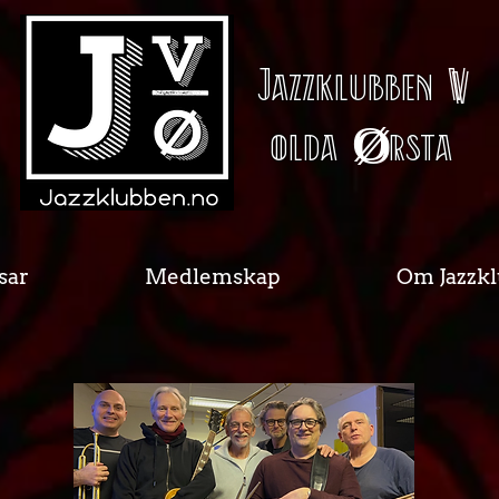
Jazzklubben
V
olda
Ø
rsta
sar
Medlemskap
Om Jazzk