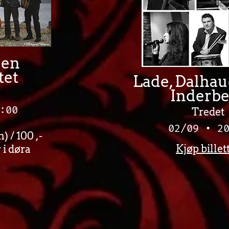
gen
tet
Lade, Dalhau
Inderb
:00
Tredet
02/09 • 2
) / 100 ,-
Kjøp billet
 i døra