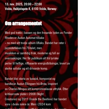
13. nov. 2025, 20:00 – 22:00
Volda, Halkjelsgate 8, 6100 Volda, Norway
Om arrangementet
Med god trøkk i bassen og den fresande lyden av Fender 
Rhodes er Audun Automat tilbake
– no med sitt tredje album Uflaks. Bandet har røter i 
jazzestetikken frå 70-talet, men
musikken er samtidig frisk, moderne og full av 
overraskingar. Her får publikum alt frå lyriske
perler til heftige, riffbaserte energiutblåsingar, levert av 
sterke solistar og eit drivande komp.
Bandet blei starta av bassist, komponist og 
bandleiar Audun Ellingsen frå Ørsta, inspirert
av Charles Mingus sitt kompromisslause uttrykk. Etter 
kritikarroste plater i 2008 (Night
Creatures) og 2011 (Inside the Beehive) har bandet 
vore i dvale nokre år. Men i 2024 kom