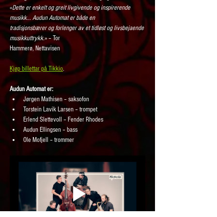
«
Dette er enkelt og greit livgivende og inspirerende 
musikk... Audun Automat er både en
tradisjonsbærer og forlenger av et tidløst og livsbejaende 
musikkuttrykk.
» – Tor
Hammerø, Nettavisen
Kjøp billettar på Tikkio
. 
Audun Automat er:
Jørgen Mathisen – saksofon
Torstein Lavik Larsen – trompet
Erlend Slettevoll – Fender Rhodes
Audun Ellingsen – bass
Ole Mofjell – trommer