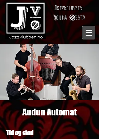
Jazzklubben
V
olda
Ø
rsta
Audun Automat
Tid og stad