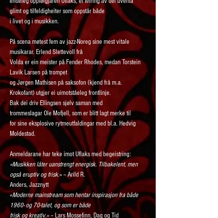
endeleg oppfølgjaren Uflaks, ei feiring av dei uventa 
glimt og tilfeldigheiter som oppstår både
i livet og i musikken.
På scena møtest fem av jazz-Noreg sine mest vitale 
musikarar. Erlend Slettevoll frå
Volda er ein meister på Fender Rhodes, medan Torstein 
Lavik Larsen på trompet
og Jørgen Mathisen på saksofon (kjend frå m.a. 
Krokofant) utgjer ei uimotståeleg frontlinje.
Bak dei driv Ellingsen sjølv saman med 
trommeslagar Ole Mofjell, som er blitt lagt merke til
for sine eksplosive rytmeutfaldingar med bl.a. Hedvig 
Moldestad.
Anmeldarane har teke imot Uflaks med begeistring:
«Musikken låter uanstrengt energisk. Tilbakelent, men 
også eruptiv og frisk.
» – Arild R.
Anders, Jazznytt
«
Moderne mainstream som hentar inspirasjon fra både 
1960- og 70-talet, og som er både
frisk og kreativ.
» – Lars Mossefinn, Dag og Tid