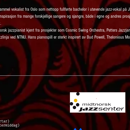
mmel vokalist fra Oslo som nettopp fullførte bachelor i utøvende jazz-vokal på J
spirasjon fra mange forskjellige sangere og sjangre, både i egne og andres prosjek
.
orsk jazzpianist kjent fra prosjekter som Cosmic Swing Orchestra, Petters Jazzj
zzlinja ved NTNU. Hans pianospill er sterkt inspirert av Bud Powell, Thelonious M
rtar)
ermiddag)