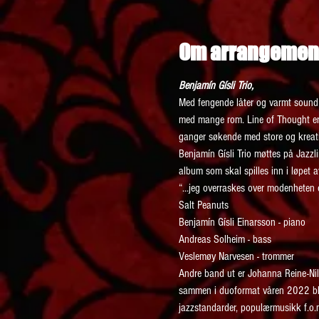
Om arrangemen
Benjamín Gísli Trio,
Med fengende låter og varmt sound i
med mange rom. Line of Thought er n
ganger søkende med store og kreati
Benjamín Gísli Trio møttes på Jazzli
album som skal spilles inn i løpet 
“...jeg overraskes over modenheten 
Salt Peanuts
Benjamín Gísli Einarsson - piano
Andreas Solheim - bass
Veslemøy Narvesen - trommer 
Andre band ut er Johanna Reine-Nils
sammen i duoformat våren 2022 ble de
jazzstandarder, populærmusikk f.o.m