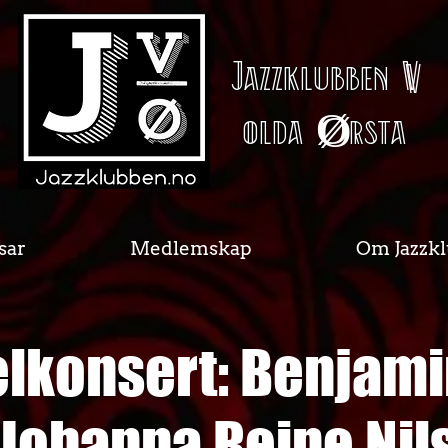
Jazzklubben
V
olda
Ø
rsta
sar
Medlemskap
Om Jazzk
lkonsert: Benjamin
/ Johanna Reine Nil