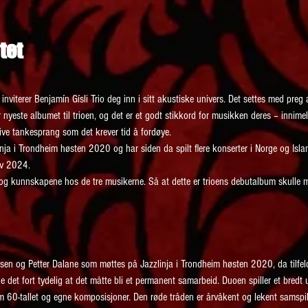
tet
nviterer Benjamín Gísli Trio deg inn i sitt akustiske univers. Det settes med preg
yeste albumet til trioen, og det er et godt stikkord for musikken deres – innimel
ve tankesprang som det krever tid å fordøye.
nja i Trondheim høsten 2020 og har siden da spilt flere konserter i Norge og Islan
av 2024.
og kunnskapene hos de tre musikerne. Så at dette er trioens debutalbum skulle ma
en og Petter Dalane som møttes på Jazzlinja i Trondheim høsten 2020, da tilfeldi
t fort tydelig at det måtte bli et permanent samarbeid. Duoen spiller et bredt ut
 60-tallet og egne komposisjoner. Den røde tråden er årvåkent og lekent samspill,