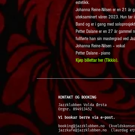
estetikk. 
Johanna Reine-Nilsen er en 21 år ga
uteksaminert våren 2023. Hun tar in
Band og er i gang med soloprosjekt
Petter Dalane er en 27 år gammel n
fullførte han sin mastergrad ved Ja
Johanna Reine-Nilsen – vokal
Petter Dalane - piano
Kjøp billettar her (Tikkio). 
KONTAKT OG BOOKING
Jazzklubben Volda Ørsta
Orgnr. 894913452
Vi bookar berre via e-post.
booking@jazzklubben.no (kveldskonse
jazzkafe@jazzklubben.no
(laurdag ett