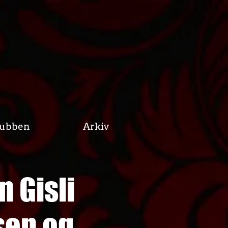
lubben
Arkiv
 Gisli
sen og