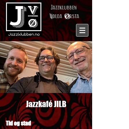
Jazzklubben
V
olda
Ø
rsta
Jazzkafé JILB
Tid og stad