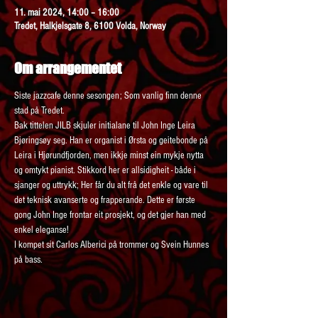
11. mai 2024, 14:00 – 16:00
Tredet, Halkjelsgate 8, 6100 Volda, Norway
Om arrangementet
Siste jazzcafe denne sesongen; Som vanlig finn denne 
stad på Tredet.
Bak tittelen JILB skjuler initialane til John Inge Leira 
Bjøringsøy seg. Han er organist i Ørsta og geitebonde på 
Leira i Hjørundfjorden, men ikkje minst ein mykje nytta 
og omtykt pianist. Stikkord her er allsidigheit - både i 
sjanger og uttrykk; Her får du alt frå det enkle og vare til 
det teknisk avanserte og frapperande. Dette er første 
gong John Inge frontar eit prosjekt, og det gjer han med 
enkel eleganse!
I kompet sit Carlos Alberici på trommer og Svein Hunnes 
på bass.