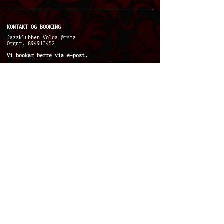
KONTAKT OG BOOKING
Jazzklubben Volda Ørsta
Orgnr. 894913452
Vi bookar berre via e-post.
booking@jazzklubben.no (kveldskonsertar)
jazzkafe@jazzklubben.no
(laurdag ettermiddag)
Økonomi/faktura:
faktura@jazzklubben.no
@2024Jazzklubben