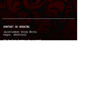
KONTAKT OG BOOKING
Jazzklubben Volda Ørsta
Orgnr. 894913452
Vi bookar berre via e-post.
booking@jazzklubben.no (kveldskonsertar)
jazzkafe@jazzklubben.no
(laurdag ettermiddag)
Økonomi/faktura:
faktura@jazzklubben.no
@2024Jazzklubben