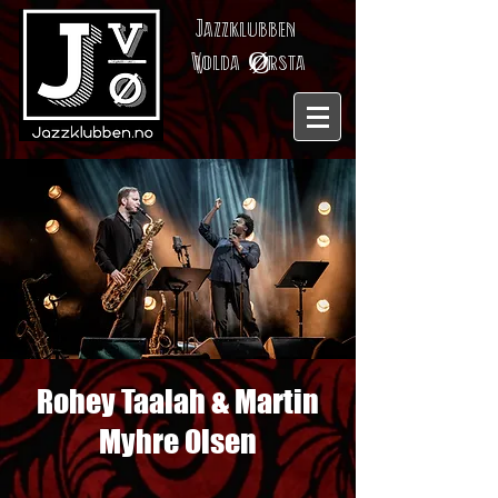
Jazzklubben
V
olda
Ø
rsta
Rohey Taalah & Martin
Myhre Olsen