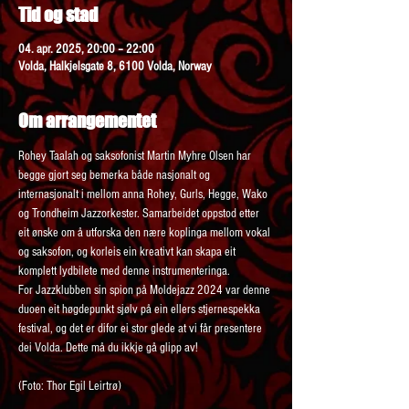
Tid og stad
04. apr. 2025, 20:00 – 22:00
Volda, Halkjelsgate 8, 6100 Volda, Norway
Om arrangementet
Rohey Taalah og saksofonist Martin Myhre Olsen har 
begge gjort seg bemerka både nasjonalt og 
internasjonalt i mellom anna Rohey, Gurls, Hegge, Wako 
og Trondheim Jazzorkester. Samarbeidet oppstod etter 
eit ønske om å utforska den nære koplinga mellom vokal 
og saksofon, og korleis ein kreativt kan skapa eit 
komplett lydbilete med denne instrumenteringa.
For Jazzklubben sin spion på Moldejazz 2024 var denne 
duoen eit høgdepunkt sjølv på ein ellers stjernespekka 
festival, og det er difor ei stor glede at vi får presentere 
dei Volda. Dette må du ikkje gå glipp av! 
(Foto: Thor Egil Leirtrø)